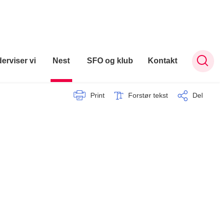
erviser vi
Nest
SFO og klub
Kontakt
Print
Forstør tekst
Del